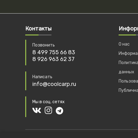
Контакты
Инфор
О нас
Позвонить
8 499 755 66 83
Информац
8 926 963 62 37
Политика
данных
Написать
Пользова
info@coolcarp.ru
Публичн
Мы в соц. сетях