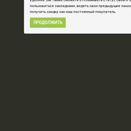
удобнее. Вы также сможете отслеживать статус своего з
пользоваться закладками, видеть свои предыдущие зака
получить скидку как наш постоянный покупатель.
ПРОДОЛЖИТЬ