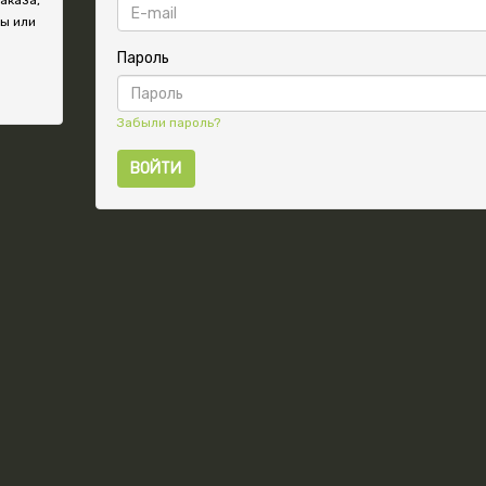
аказа,
зы или
Пароль
Забыли пароль?