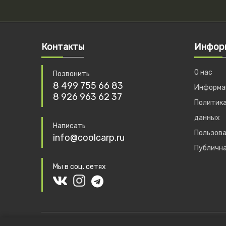
Контакты
Инфор
О нас
Позвонить
8 499 755 66 83
Информац
8 926 963 62 37
Политика
данных
Написать
Пользова
info@coolcarp.ru
Публичн
Мы в соц. сетях