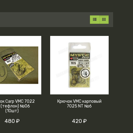
ок Carp VMC 7022
Крючок VMC карповый
 (тефлон) №06
7025 NT №6
(10шт)
480 ₽
420 ₽