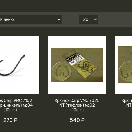
к Carp VMC 7102
Крючок Carp VMC 7025
Крюч
ерн. никель) №04
NT (тефлон) №02
NT
(10шт)
(10шт)
270 ₽
540 ₽