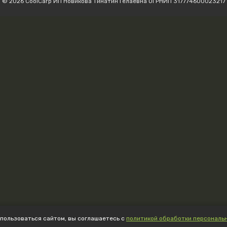
© 2026 CoolCarp ИП Новикова Тинатин Гелаевна ОГРНИП 317774600023217
пользоваться сайтом, вы соглашаетесь с
политикой обработки персональ