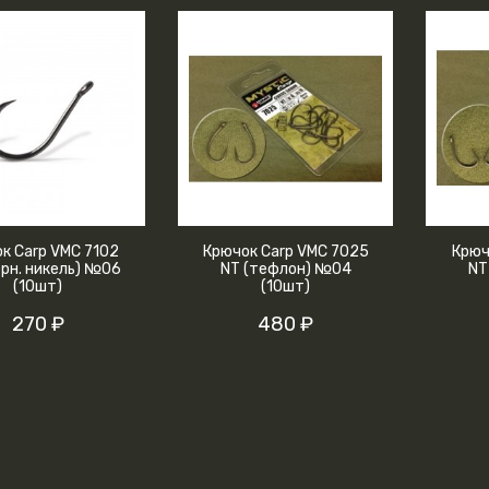
к Carp VMC 7102
Крючок Carp VMC 7025
Крюч
ерн. никель) №06
NT (тефлон) №04
NT
(10шт)
(10шт)
270 ₽
480 ₽