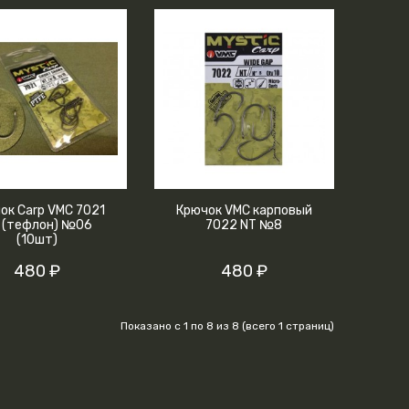
ок Carp VMC 7021
Крючок VMC карповый
 (тефлон) №06
7022 NT №8
(10шт)
480 ₽
480 ₽
Показано с 1 по 8 из 8 (всего 1 страниц)