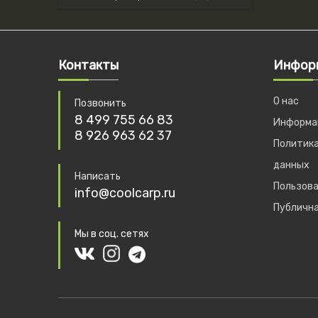
Контакты
Инфор
О нас
Позвонить
8 499 755 66 83
Информац
8 926 963 62 37
Политика
данных
Написать
Пользова
info@coolcarp.ru
Публичн
Мы в соц. сетях