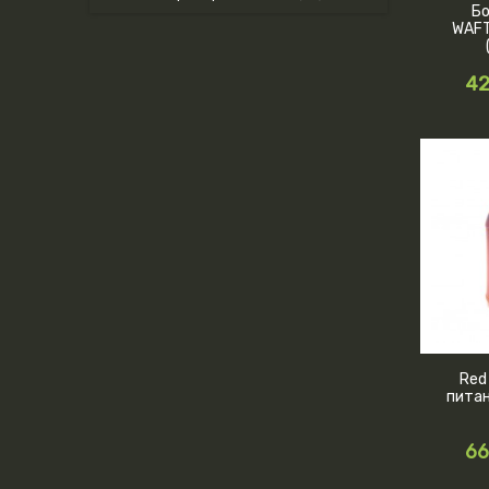
Б
WAFT
42
Red
питан
66