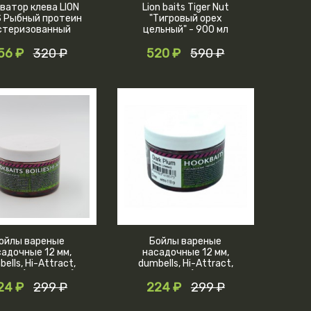
ватор клева LION
Lion baits Tiger Nut
S Рыбный протеин
"Тигровый орех
стеризованный
цельный" - 900 мл
КРАБ 430мл
56 ₽
320 ₽
520 ₽
590 ₽
ойлы вареные
Бойлы вареные
садочные 12 мм,
насадочные 12 мм,
ells, Hi-Attract,
dumbells, Hi-Attract,
arin (мандарин),
Dark Plum (темная
24 ₽
анка 110 грамм
299 ₽
слива), банка, 110
224 ₽
299 ₽
грамм