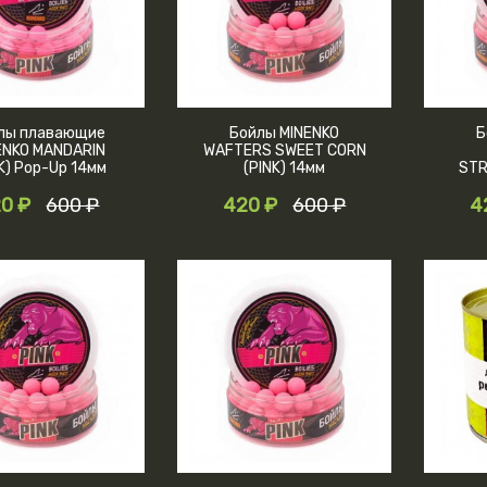
лы плавающие
Бойлы MINENKO
Б
ENKO MANDARIN
WAFTERS SWEET CORN
K) Pop-Up 14мм
(PINK) 14мм
STR
0 ₽
600 ₽
420 ₽
600 ₽
4