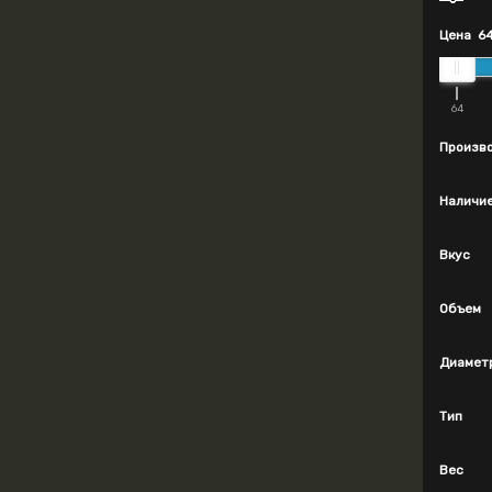
Цена
6
64
Произв
Наличи
Вкус
Объем
Диамет
Тип
Вес