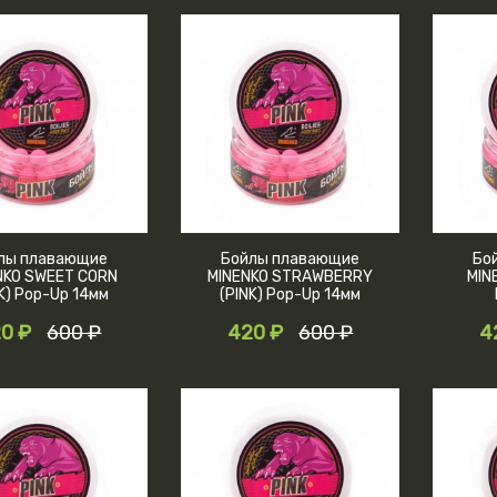
лы плавающие
Бойлы плавающие
Бо
NKO SWEET CORN
MINENKO STRAWBERRY
MIN
K) Pop-Up 14мм
(PINK) Pop-Up 14мм
0 ₽
600 ₽
420 ₽
600 ₽
4