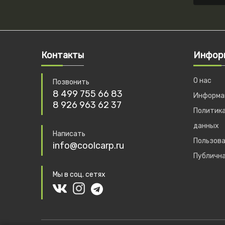
Контакты
Инфор
О нас
Позвонить
8 499 755 66 83
Информац
8 926 963 62 37
Политика
данных
Написать
Пользова
info@coolcarp.ru
Публичн
Мы в соц. сетях