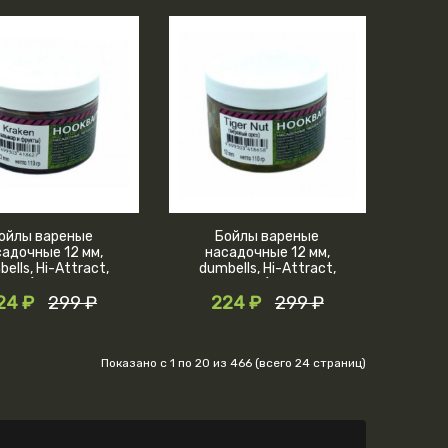
ойлы вареные
Бойлы вареные
садочные 12 мм,
насадочные 12 мм,
ells, Hi-Attract,
dumbells, Hi-Attract,
aken (кальмар и
Tiger Nut (тигровый
кты), банка, 110
24 ₽
299 ₽
орех), банка, 110 грамм
224 ₽
299 ₽
грамм
Показано с 1 по 20 из 466 (всего 24 страниц)