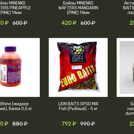
ойлы MINENKO
Бойлы MINENKO
Акти
ERS PINEAPPLE
WAFTERS MANDARIN
BAIT
(PINK) 14мм
(PINK) 14мм
па
0 ₽
600 ₽
420 ₽
600 ₽
2
 Rhino (жидкое
LION BAITS SPOD MIX
Б
ие), банка 0,5 кг
Fish (Рыбный) - 5 кг
на
dumb
Mand
0 ₽
880 ₽
792 ₽
990 ₽
2
б