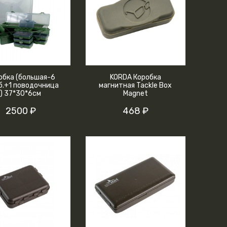
обка (большая-6
KORDA Коробка
б.+1 поводочница
магнитная Tackle Box
) 37*30*6см
Magnet
2500 ₽
468 ₽