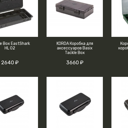
e Box EastShark
KORDA Коробка для
Кор
HL 02
аксессуаров Basix
коро
Tackle Box
2640 ₽
3660 ₽