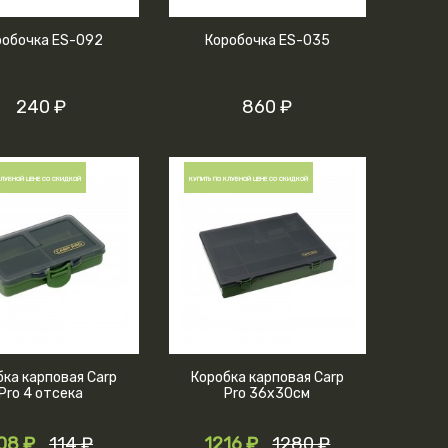
робочка ES-092
Коробочка ES-035
240 ₽
860 ₽
КЛУБНОЙ ЦЕНЕ СО СКИДКОЙ
КУПИТЬ ПО КЛУБНОЙ ЦЕНЕ СО СКИДКОЙ
бка карповая Carp
Коробка карповая Carp
Pro 4 отсека
Pro 36х30см
08 ₽
114 ₽
1216 ₽
1280 ₽