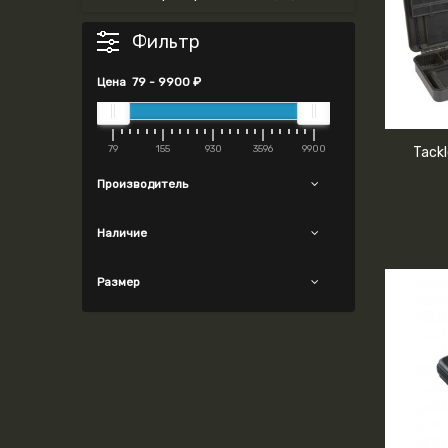
Фильтр
Цена
79
-
9900
₽
79
155
930
3596
9900
Tackl
Производитель
Наличие
Размер