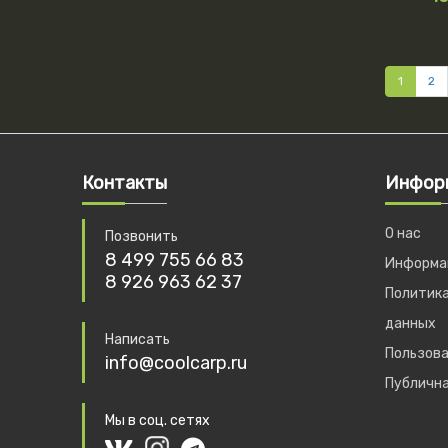
1
2
Контакты
Инфор
О нас
Позвонить
8 499 755 66 83
Информац
8 926 963 62 37
Политика
данных
Написать
Пользова
info@coolcarp.ru
Публичн
Мы в соц. сетях