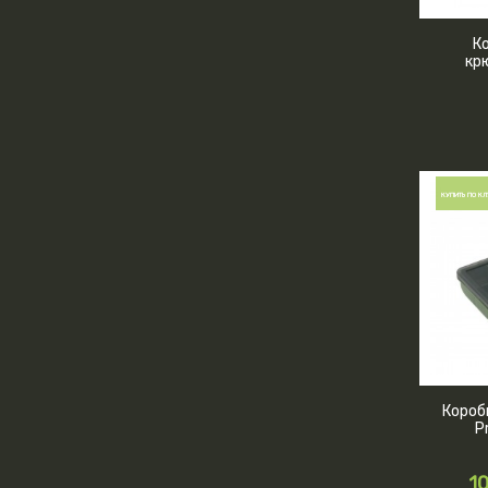
К
кр
КУПИТЬ ПО КЛ
Короб
P
1