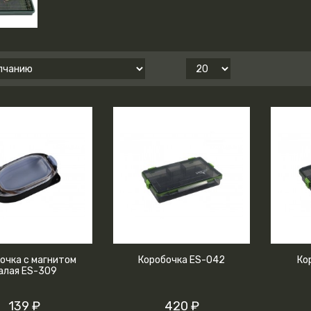
очка с магнитом
Коробочка ES-042
Ко
алая ES-309
139 ₽
420 ₽