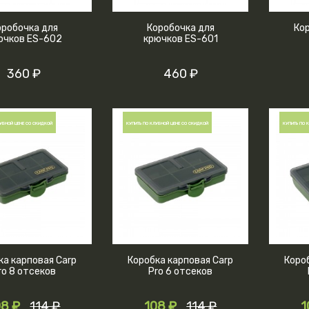
оробочка для
Коробочка для
Ко
ючков ES-602
крючков ES-601
360 ₽
460 ₽
УБНОЙ ЦЕНЕ СО СКИДКОЙ
КУПИТЬ ПО КЛУБНОЙ ЦЕНЕ СО СКИДКОЙ
КУПИТЬ ПО 
ка карповая Carp
Коробка карповая Carp
Коро
ro 8 отсеков
Pro 6 отсеков
08 ₽
114 ₽
108 ₽
114 ₽
1