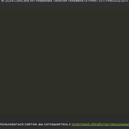
© 2026 CoolCarp ИП Новикова Тинатин Гелаевна ОГРНИП 317774600023217
пользоваться сайтом, вы соглашаетесь с
политикой обработки персональ