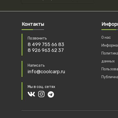
Контакты
Инфор
О нас
Позвонить
8 499 755 66 83
Информац
8 926 963 62 37
Политика
данных
Написать
Пользова
info@coolcarp.ru
Публичн
Мы в соц. сетях