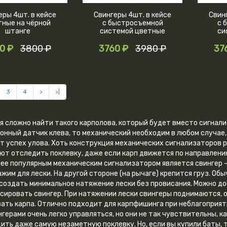
еры 4шт. в кейсе
Свингеры 4шт. в кейсе
Свин
тные на чёрной
с быстросъемной
с 
штанге
системой цветные
си
0 ₽
3800 ₽
3760 ₽
3980 ₽
37
3
4
>
>|
я сложно найти такого карполова, который будет вместо сигнали
онный датчик клева, то механический необходим в любом случае, в
т успех улова. Хоть конструкция механических сигнализаторов 
ют отследить поклевку, даже если карп движется по направлению
ее популярным механическим сигнализатором является свингер —
ажим для лески. На другой стороне (на рычаге) крепится груз. Об
создать минимальное натяжение лески без провисания. Можно доб
сировать свингер. При натяжении лески свингеры поднимаются, о
ать карпа. Отлично подходит для карпфишинга при неблагоприят
нгерами очень легко управляться, но они не так чувствительны, ка
ить даже самую незаметную поклевку. Но, если вы купили баты, 