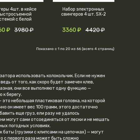
геры 4шт. в кейсе
Набор электронных
быстросъемной
свингеров 4 шт. SX-2
стемой с белой
подсветкой
60 ₽
3980 ₽
3360 ₽
4420 ₽
Показано с 1 по 20 из 66 (всего 4 страниц)
затора использовать колокольчик. Если не нужен
едь от того, как скоро будет замечен клев,
разная, они все выполняют одну функцию —
 к берегу.
 это небольшая пластиковая головка, на которой
ычно он имеет вес 100 грамм, этого достаточно
авить еще груз, ели разу не удалось
ни могут сами отсоединяться от лески и не мешать
ных погодных условиях.
к баты (грузики с клипсами на цепочках) — могут
то с первого раза может быть сложно