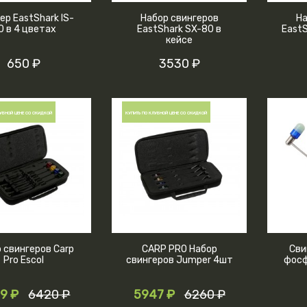
ер EastShark IS-
Набор свингеров
На
0 в 4 цветах
EastShark SX-80 в
EastS
кейсе
650 ₽
3530 ₽
УБНОЙ ЦЕНЕ СО СКИДКОЙ
КУПИТЬ ПО КЛУБНОЙ ЦЕНЕ СО СКИДКОЙ
 свингеров Carp
CARP PRO Набор
Сви
Pro Escol
свингеров Jumper 4шт
фосф
9 ₽
6420 ₽
5947 ₽
6260 ₽