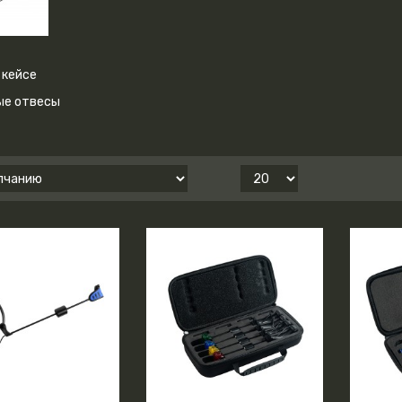
 кейсе
ые отвесы