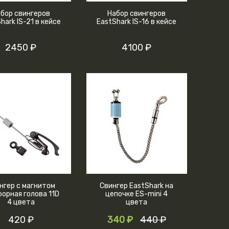
бор свингеров
Набор свингеров
hark IS-21 в кейсе
EastShark IS-16 в кейсе
2450 ₽
4100 ₽
нгер с магнитом
Свингер EastShark на
орная голова 11D
цепочке ES-mini 4
4 цвета
цвета
420 ₽
340 ₽
440 ₽