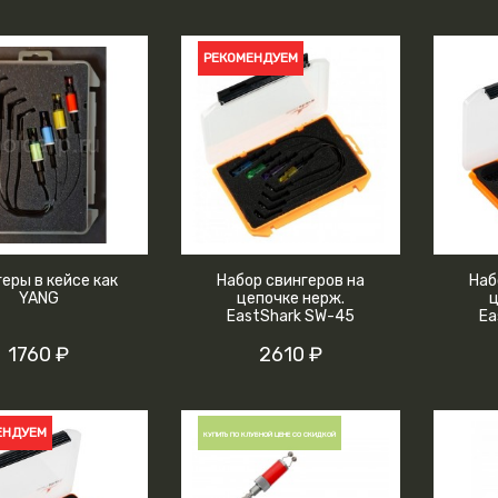
РЕКОМЕНДУЕМ
еры в кейсе как
Набор свингеров на
Наб
YANG
цепочке нерж.
ц
EastShark SW-45
Ea
1760 ₽
2610 ₽
ЕНДУЕМ
КУПИТЬ ПО КЛУБНОЙ ЦЕНЕ СО СКИДКОЙ