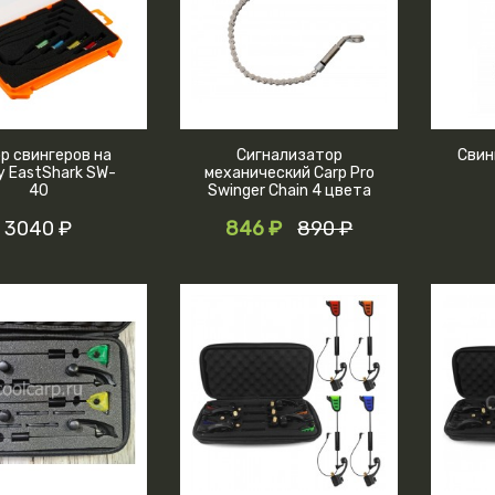
р свингеров на
Сигнализатор
Свин
у EastShark SW-
механический Carp Pro
40
Swinger Chain 4 цвета
3040 ₽
846 ₽
890 ₽