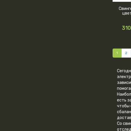
Свинг
цве
310
1
2
Сегодн
электр
зависи
помога
Наибол
есть з
чтобы 
сбалан
достав
Со сви
отслед