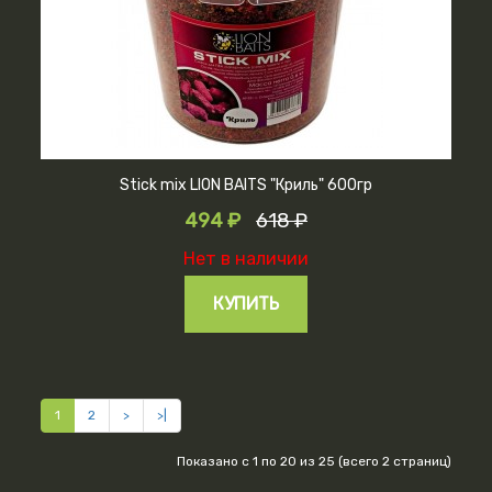
Stick mix LION BAITS "Криль" 600гр
494 ₽
618 ₽
Нет в наличии
КУПИТЬ
1
2
>
>|
Показано с 1 по 20 из 25 (всего 2 страниц)