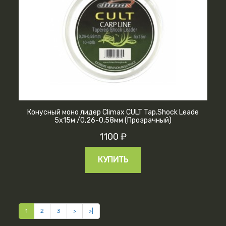
Конусный моно лидер Climax CULT Tap.Shock Leade
5х15м /0,26-0,58мм (Прозрачный)
1100 ₽
КУПИТЬ
1
2
3
>
>|