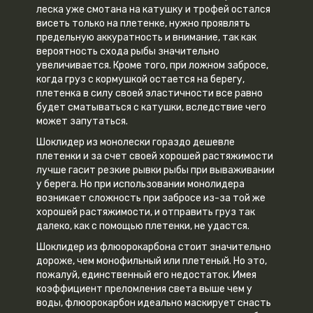
леска уже смотана на катушку и трофей остался
висеть только на плетенке, нужно проявлять
предельную аккуратность и внимание, так как
вероятность схода рыбы значительно
увеличивается. Кроме того, при ложном забросе,
когда груз с кормушкой остается на берегу,
плетенка в силу своей эластичности все равно
будет сматываться с катушки, вследствие чего
может запутаться.
Шоклидер из монолески гораздо дешевле
плетенки и за счет своей хорошей растяжимости
лучше гасит резкие рывки рыбы при вываживании
у берега. Но при использовании монолидера
возникает сложность при забросе из-за той же
хорошей растяжимости, и отправить груз так
далеко, как с помощью плетенки, не удастся.
Шоклидер из флюорокарбона стоит значительно
дороже, чем монофильный или плетеный. Но это,
пожалуй, единственный его недостаток. Имея
коэффициент преломления света выше чем у
воды, флюорокарбон идеально маскирует снасть