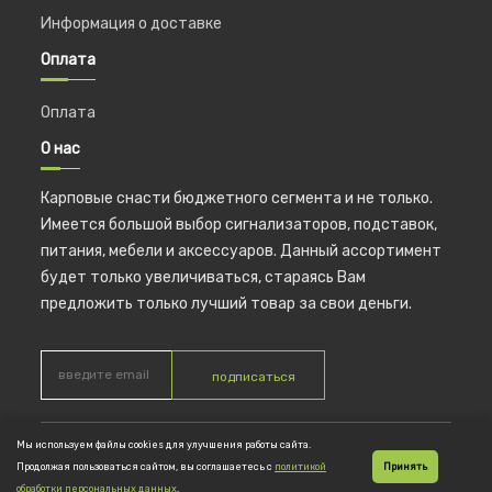
Информация о доставке
Оплата
Оплата
О нас
Карповые снасти бюджетного сегмента и не только.
Имеется большой выбор сигнализаторов, подставок,
питания, мебели и аксессуаров. Данный ассортимент
будет только увеличиваться, стараясь Вам
предложить только лучший товар за свои деньги.
подписаться
Мы используем файлы cookies для улучшения работы сайта.
© 2026 CoolCarp ИП Новикова Тинатин Гелаевна ОГРНИП
Продолжая пользоваться сайтом, вы соглашаетесь с
политикой
Принять
317774600023217
обработки персональных данных
.