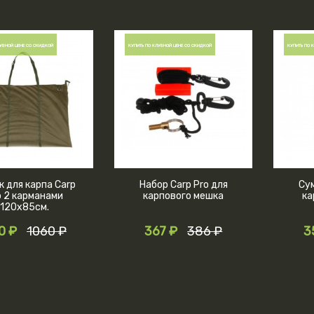
УБНОЙ ЦЕНЕ СО СКИДКОЙ
КУПИТЬ ПО КЛУБНОЙ ЦЕНЕ СО СКИДКОЙ
КУПИТЬ ПО 
 для карпа Carp
Набор Carp Pro для
Сум
o 2 карманами
карпового мешка
ка
120х85см.
0 ₽
1060 ₽
367 ₽
386 ₽
3