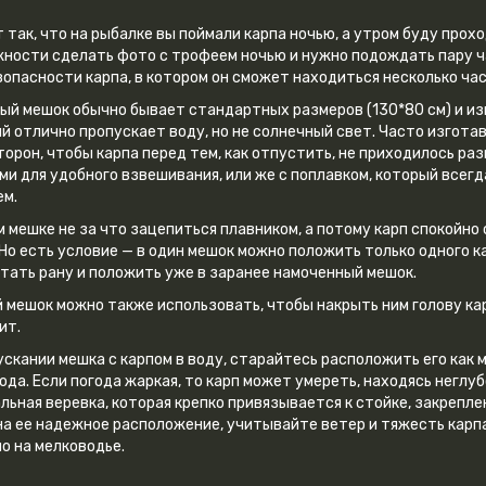
 так, что на рыбалке вы поймали карпа ночью, а утром буду прох
ности сделать фото с трофеем ночью и нужно подождать пару ч
зопасности карпа, в котором он сможет находиться несколько ча
ый мешок обычно бывает стандартных размеров (130*80 см) и из
й отлично пропускает воду, но не солнечный свет. Часто изгота
торон, чтобы карпа перед тем, как отпустить, не приходилось ра
ми для удобного взвешивания, или же с поплавком, который всегд
м.
м мешке не за что зацепиться плавником, а потому карп спокойно 
 Но есть условие — в один мешок можно положить только одного ка
тать рану и положить уже в заранее намоченный мешок.
 мешок можно также использовать, чтобы накрыть ним голову карп
ит.
ускании мешка с карпом в воду, старайтесь расположить его как 
ода. Если погода жаркая, то карп может умереть, находясь неглу
льная веревка, которая крепко привязывается к стойке, закрепле
на ее надежное расположение, учитывайте ветер и тяжесть карпа,
о на мелководье.