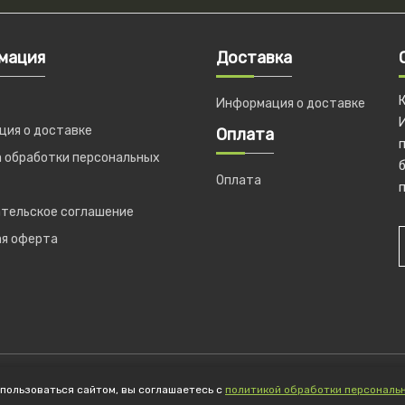
мация
Доставка
Информация о доставке
ия о доставке
Оплата
 обработки персональных
б
Оплата
п
тельское соглашение
ая оферта
© 2026 CoolCarp ИП Новикова Тинатин Гелаевна ОГРНИП 317774600023217
пользоваться сайтом, вы соглашаетесь с
политикой обработки персональ