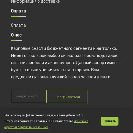
Информация о доставке
Оплата
Оплата
О нас
Карповые снасти бюджетного сегмента и не только.
Имеется большой выбор сигнализаторов, подставок,
питания, мебели и аксессуаров. Данный ассортимент
будет только увеличиваться, стараясь Вам
предложить только лучший товар за свои деньги.
подписаться
Мы используем файлы cookies для улучшения работы сайта.
© 2026 CoolCarp ИП Новикова Тинатин Гелаевна ОГРНИП
Продолжая пользоваться сайтом, вы соглашаетесь с
политикой
Принять
317774600023217
обработки персональных данных
.