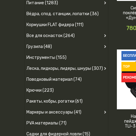
Питание (1283)
Си
поклё
Вёдра, спод. станции, лопатки (36)
«Дун
Кормушки FLAT фидера (111)
780
Все для оснасток (264)
Грузила (48)
БЕСПЛ
Инструменты (155)
TOP
Леска, лидкоры, лидеры, шнуры (307)
РЕКОМ
Поводковый материал (74)
Крючки (223)
Ракеты, кобры, рогатки (61)
Маркеры и аксессуары (41)
На
пейд
PVA материалы (71)
TLI-3
как C
Садки для фидерной ловли (15)
NEW