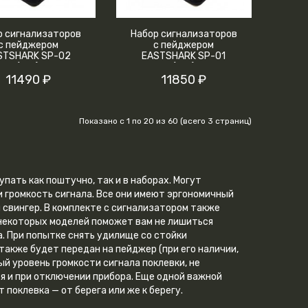
р сигнализаторов
Набор сигнализаторов
с пейджером
с пейджером
STSHARK SP-02
EASTSHARK SP-01
(4+1)
(4+1)
11490 ₽
11850 ₽
Показано с 1 по 20 из 60 (всего 3 страниц)
ать как поштучно, так и в наборах. Могут
и громкость сигнала. Все они имеют эргономичный
свингер. В комплекте с сигнализатором также
 некоторых моделей поможет вам не лишиться
а. При попытке снять удилище со стойки
также будет передан на пейджер (при его наличии,
й уровень громкости сигнала поклевки, не
я и при отключении прибора. Еще одной важной
 поклевка — от берега или же к берегу.