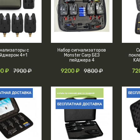
нализаторы с
Набор сигнализаторов
С
йджером 4+1
Monster Carp БЕЗ
покл
пейджера 4
KA
сигнализатора + 4
0 ₽
7900 ₽
9200 ₽
свингера в кейсе
9800 ₽
72
АТНАЯ ДОСТАВКА
БЕСПЛ
КУПИТЬ ПО КЛУБНОЙ ЦЕНЕ СО СКИДКОЙ
БЕСПЛАТНАЯ ДОСТАВКА