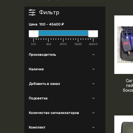
Фильтр
Цена
100
-
45600
₽
100
454
4100
16633
45600
Производитель
Наличие
Сиг
Добавить в заказ
пе
боко
Подсветка
Количество сигнализаторов
Комплект