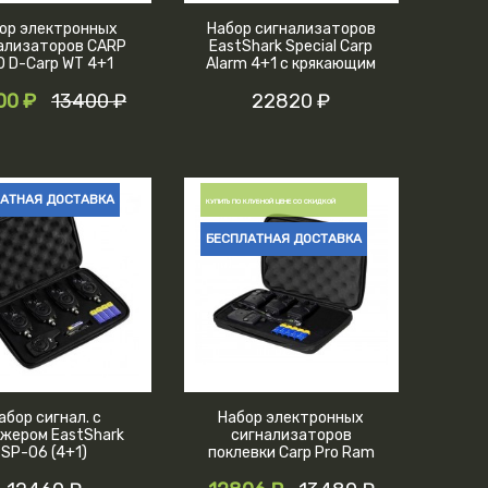
ор электронных
Набор сигнализаторов
ализаторов CARP
EastShark Special Carp
 D-Carp WT 4+1
Alarm 4+1 с крякающим
тоном
00 ₽
13400 ₽
22820 ₽
АТНАЯ ДОСТАВКА
КУПИТЬ ПО КЛУБНОЙ ЦЕНЕ СО СКИДКОЙ
БЕСПЛАТНАЯ ДОСТАВКА
абор сигнал. с
Набор электронных
жером EastShark
сигнализаторов
SP-06 (4+1)
поклевки Carp Pro Ram
XD Bite Alarm 3+1