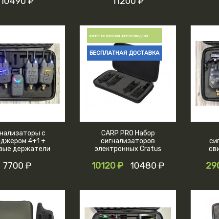
10490 ₽
11200 ₽
версия
КУПИТЬ ПО КЛУБНОЙ ЦЕНЕ СО СКИДКОЙ
БЕСПЛАТНАЯ ДОСТАВКА
нализаторы с
CARP PRO Набор
йджером 4+1 +
сигнализаторов
си
вые держатели
электронных Cratus
св
3+1
7700 ₽
10120 ₽
10480 ₽
29