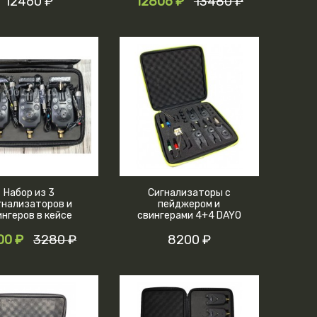
12460 ₽
12806 ₽
13480 ₽
Набор из 3
Сигнализаторы с
гнализаторов и
пейджером и
ингеров в кейсе
свингерами 4+4 DAYO
47068-4
00 ₽
3280 ₽
8200 ₽