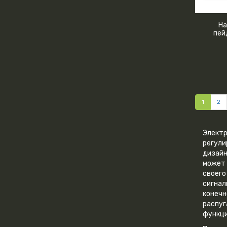
На
пей
1
2
Электр
регули
дизайн
может 
своего
сигнал
конечн
распуг
функци