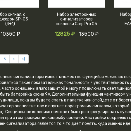
бор сигнал. с
Набор электронных
Набо
джером SP-05
сигнализаторов
(4+1)
поклевки Carp Pro Q5
EA
3+1
10350 ₽
12825 ₽
13500 ₽
3
>
>|
онные сигнализаторы имеют множество функций, и можно их покуп
роваться такие показатели, как тональность, чувствительность 
, часто оснащены влагозащитой и могут подключать светящийся 
быть батарейка крона 9V. Дополнительная функция «антивор» у
 удилища, пока вы будете спать в палатке или отойдете от берег
изатор оповестит вас и спугнет вора громким сигналом, который 
о). Специальное колесико помогает быстро отрегулировать нужны
ав при этом громким писком рыбу соседей. Настройки сохраняютс
ей сигнализатора является то, что дает понять, куда именно идет