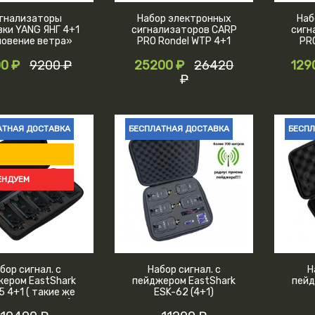
гнализаторы
Набор электронных
Наб
вки YANG ЯНГ 4+1
сигнализаторов CARP
сигн
овение ветра»
PRO Rondel WTP 4+1
PRO
0 ₽
9200 ₽
25200 ₽
26420
129
₽
АТНАЯ ДОСТАВКА
БЕСПЛАТНАЯ ДОСТАВКА
БЕСПЛ
ЕНДУЕМ
бор сигнал. с
Набор сигнал. с
Н
жером EastShark
пейджером EastShark
пейд
5 4+1 ( такие же
ESK-62 (4+1)
arp Pro Cratus )
 Обновленная