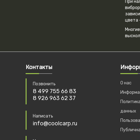
При на
виброр
зависи
цвета 
Многие
выскол
Контакты
Инфор
О нас
Позвонить
8 499 755 66 83
Информац
8 926 963 62 37
Политика
данных
Написать
Пользова
info@coolcarp.ru
Публичн