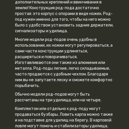
дополнительных креплений и ввинчивания в
землю! Конструкция род-пода достаточно
простая: это корпус с опорами в виде ножек. Род-
под нужен именно для того, чтобы на него можно
было с удобством установить задние держатели,
сигнализаторы и удилища.
Многие модели род-подов очень удобны в
использовании, их ножки могут регулироваться, а
сами части конструкции удлиняться,
расширяться и поворачиваться.
Изготавливаются они также из алюминия или
металла. Род-поды легкие, легко складываемые,
часто продаются с удобным чехлом. Благодаря
ним вы не запутаете леску и сможете комфортно
порыбачить.
Обычно модели род-подов могут быть
рассчитаны на три удилища, или на четыре.
Комплектом или отдельно к род-поду могут
продаваться бузбары. Ловить карпа можно также
и на подставке для удилищ на берегу. В карповой
ловле могут помочь и стабилизаторы удилища,