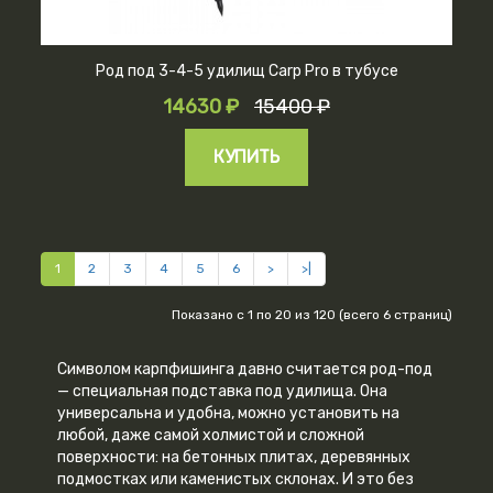
Род под 3-4-5 удилищ Carp Pro в тубусе
14630 ₽
15400 ₽
КУПИТЬ
1
2
3
4
5
6
>
>|
Показано с 1 по 20 из 120 (всего 6 страниц)
Символом карпфишинга давно считается род-под
— специальная подставка под удилища. Она
универсальна и удобна, можно установить на
любой, даже самой холмистой и сложной
поверхности: на бетонных плитах, деревянных
подмостках или каменистых склонах. И это без