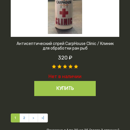
Антисептический спрей CarpHouse Clinic / Клиник
для обработки ран рыб
320 ₽
Нет в наличии
КУПИТЬ
1
2
>
>|
Показано с 1 по 20 из 25 (всего 2 страниц)